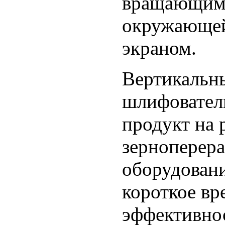
вращающимс
окружающей
экраном.
Вертикальн
шлифовател
продукт на 
зерноперер
оборудовани
короткое вр
эффективнос