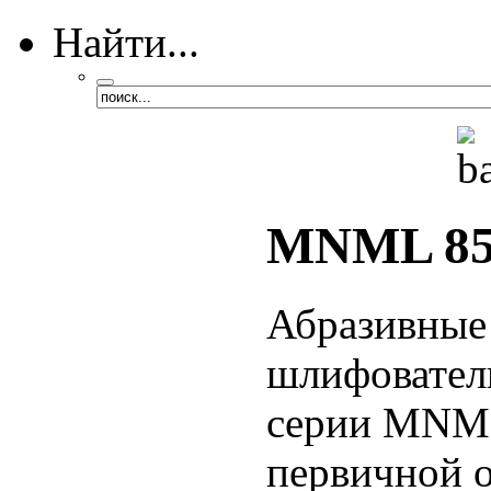
Найти...
MNML 85
Абразивные
шлифователи
серии MNML
первичной 