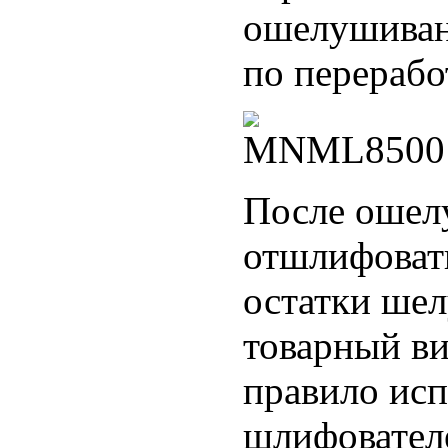
ошелушиван
по перерабо
После ошел
отшлифовать
остатки шел
товарный ви
правило исп
шлифователе