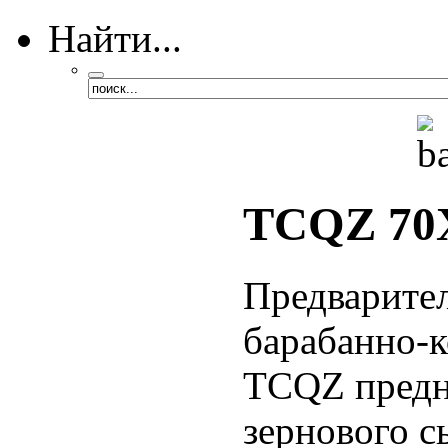
Найти...
TCQZ 70
Предварите
барабанно-к
TCQZ предн
зернового с