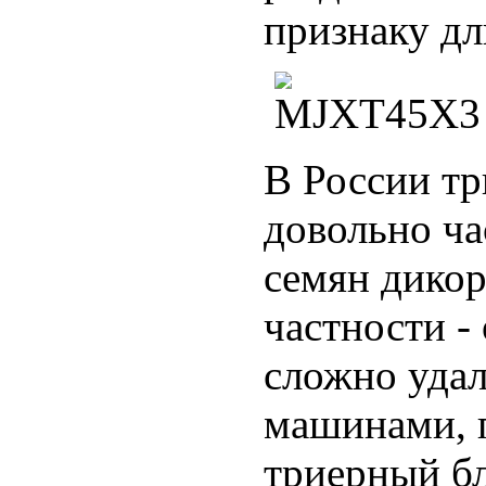
признаку дл
В России т
довольно ча
семян дикор
частности -
сложно уда
машинами, 
триерный б